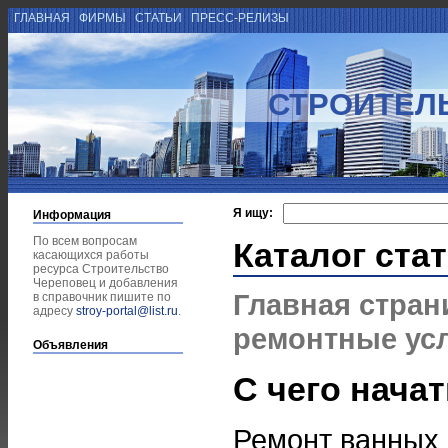
ГЛАВНАЯ
ФИРМЫ
СТАТЬИ
ПРЕСС-РЕЛИЗЫ
СТРОИТЕЛ
Я ищу:
Информация
По всем вопросам
Каталог ста
касающихся работы
ресурса Строительство
Череповец и добавления
Главная стран
в справочник пишите по
адресу
stroy-portal@list.ru
.
ремонтные ус
Объявления
С чего нача
Ремонт ванных